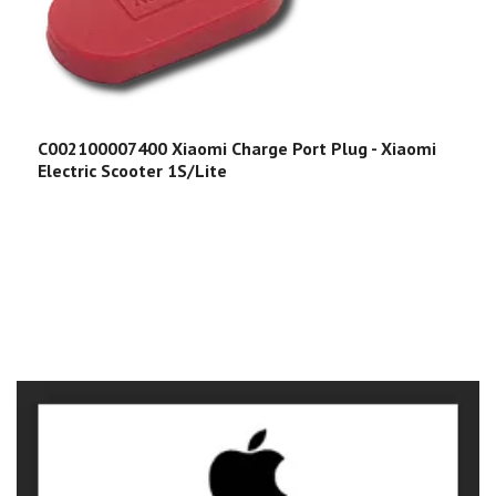
C002100007400 Xiaomi Charge Port Plug - Xiaomi
Electric Scooter 1S/Lite
C
E