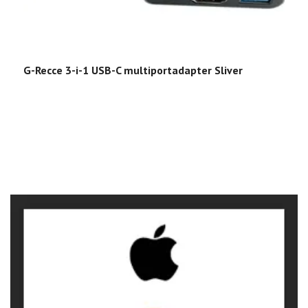
G-Recce 3-i-1 USB-C multiportadapter Sliver
G